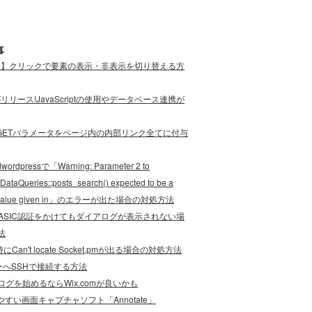
事
ode】クリックで要素の表示・非表示を切り替える方
eがリリース!JavaScriptの使用やデータベース連携が
cript]GETパラメータをページ内の内部リンク全てに付与
wordpressで「Warning: Parameter 2 to
DataQueries::posts_search() expected to be a
e, value given in」のエラーが出た場合の対処方法
でBASIC認証をかけてもダイアログが表示されない場
法
にCan't locate Socket.pmが出る場合の対処方法
ーへSSHで接続する方法
グを始めるならWix.comが良いかも
やすい画面キャプチャソフト「Annotate」