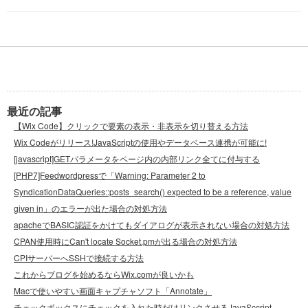
最近の記事
【Wix Code】クリックで要素の表示・非表示を切り替える方法
Wix Codeがリリース!JavaScriptの使用やデータベース連携が可能に!
[javascript]GETパラメータをページ内の内部リンク全てに付与する
[PHP7]Feedwordpressで「Warning: Parameter 2 to
SyndicationDataQueries::posts_search() expected to be a reference, value
given in」のエラーが出た場合の対処方法
apacheでBASIC認証をかけてもダイアログが表示されない場合の対処方法
CPAN使用時にCan't locate Socket.pmが出る場合の対処方法
CPIサーバーへSSHで接続する方法
これからブログを始めるならWix.comが良いかも
Macで使いやすい画面キャプチャソフト「Annotate」
チェックボックスにチェックを入れた時だけリンクさせるJavaSccript