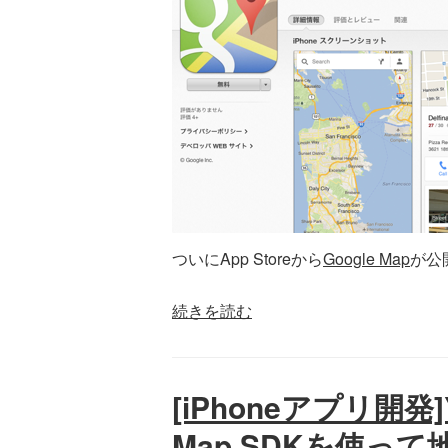
ついにApp Storeから
Google Map
が公
続きを読む
[iPhoneアプリ開発]
Map SDKを使っ