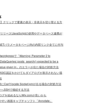
事
ode】クリックで要素の表示・非表示を切り替える方
eがリリース!JavaScriptの使用やデータベース連携が
cript]GETパラメータをページ内の内部リンク全てに付与
wordpressで「Warning: Parameter 2 to
DataQueries::posts_search() expected to be a
e, value given in」のエラーが出た場合の対処方法
でBASIC認証をかけてもダイアログが表示されない場
法
にCan't locate Socket.pmが出る場合の対処方法
ーへSSHで接続する方法
グを始めるならWix.comが良いかも
やすい画面キャプチャソフト「Annotate」