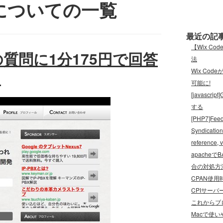
d’についての一覧
最近の記
【Wix C
の質問に1分175円で回答
法
Wix Cod
ス
可能に!
[javas
する
[PHP7]Feed
Syndication
referenc
apache
合の対処方
CPAN使用時
CPIサーバ
これからブロ
Macで使い