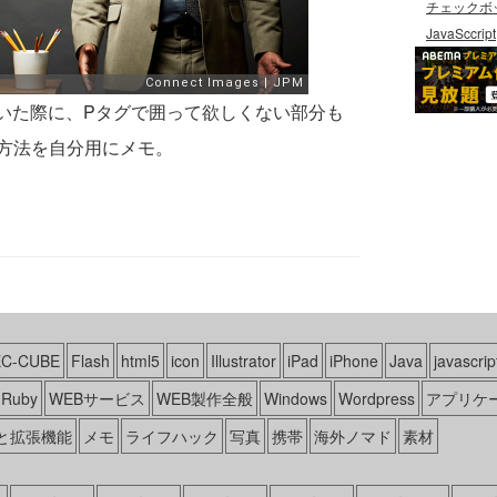
チェックボ
JavaSccript
していた際に、Pタグで囲って欲しくない部分も
方法を自分用にメモ。
EC-CUBE
Flash
html5
icon
Illustrator
iPad
iPhone
Java
javascrip
Ruby
WEBサービス
WEB製作全般
Windows
Wordpress
アプリケ
と拡張機能
メモ
ライフハック
写真
携帯
海外ノマド
素材