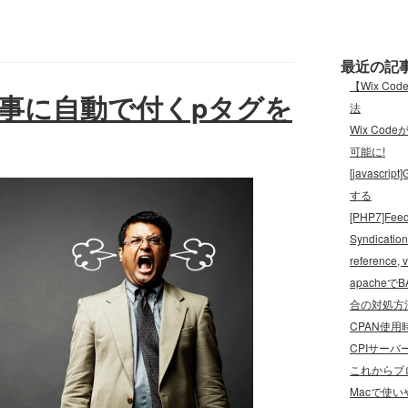
最近の記
【Wix C
稿記事に自動で付くpタグを
法
Wix Cod
可能に!
[javas
する
[PHP7]Feed
Syndication
referenc
apache
合の対処方
CPAN使用時
CPIサーバ
これからブロ
Macで使い