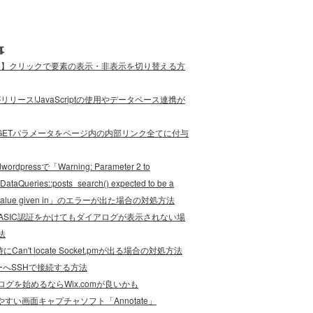
事
ode】クリックで要素の表示・非表示を切り替える方
eがリリース!JavaScriptの使用やデータベース連携が
cript]GETパラメータをページ内の内部リンク全てに付与
wordpressで「Warning: Parameter 2 to
DataQueries::posts_search() expected to be a
e, value given in」のエラーが出た場合の対処方法
でBASIC認証をかけてもダイアログが表示されない場
法
にCan't locate Socket.pmが出る場合の対処方法
ーへSSHで接続する方法
グを始めるならWix.comが良いかも
やすい画面キャプチャソフト「Annotate」