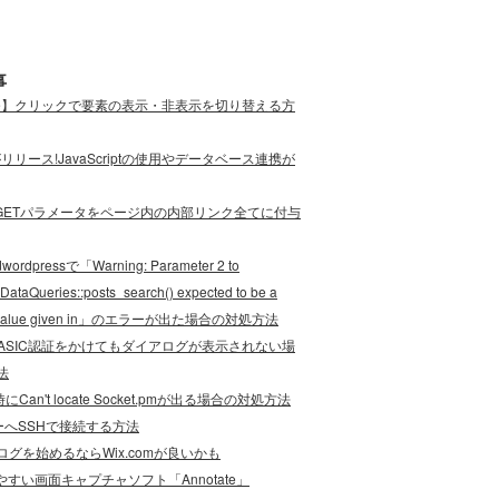
事
ode】クリックで要素の表示・非表示を切り替える方
eがリリース!JavaScriptの使用やデータベース連携が
cript]GETパラメータをページ内の内部リンク全てに付与
wordpressで「Warning: Parameter 2 to
DataQueries::posts_search() expected to be a
e, value given in」のエラーが出た場合の対処方法
でBASIC認証をかけてもダイアログが表示されない場
法
にCan't locate Socket.pmが出る場合の対処方法
ーへSSHで接続する方法
グを始めるならWix.comが良いかも
やすい画面キャプチャソフト「Annotate」