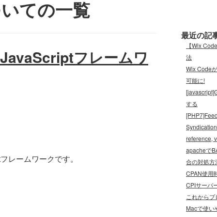
s’についての一覧
最近の記
【Wix C
avaScriptフレームワ
法
Wix Cod
可能に!
[javas
する
[PHP7]Feed
Syndication
referenc
apache
riptフレームワークです。
合の対処方
CPAN使用時
CPIサーバ
これからブロ
Macで使い