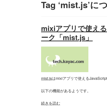
Tag ‘mist.j
mixiアプリで使えるJ
ーク「mist.js」
mist.js
はmixiアプリで使えるJavaSc
以下の機能があるようです。
続きを読む