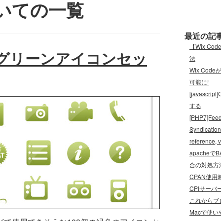
についての一覧
最近の記
【Wix C
のグリーンアイコンセッ
法
Wix Cod
可能に!
[javas
する
[PHP7]Feed
Syndication
referenc
apache
合の対処方
CPAN使用時
CPIサーバ
これからブロ
Macで使い