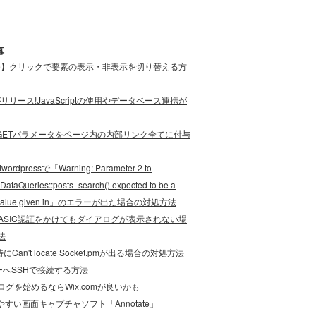
事
ode】クリックで要素の表示・非表示を切り替える方
eがリリース!JavaScriptの使用やデータベース連携が
cript]GETパラメータをページ内の内部リンク全てに付与
wordpressで「Warning: Parameter 2 to
DataQueries::posts_search() expected to be a
e, value given in」のエラーが出た場合の対処方法
でBASIC認証をかけてもダイアログが表示されない場
法
にCan't locate Socket.pmが出る場合の対処方法
ーへSSHで接続する方法
グを始めるならWix.comが良いかも
やすい画面キャプチャソフト「Annotate」