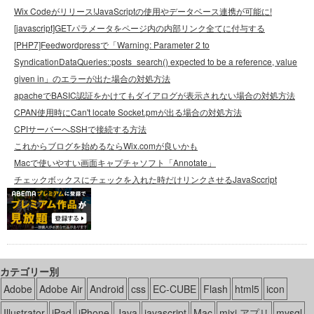
Wix Codeがリリース!JavaScriptの使用やデータベース連携が可能に!
[javascript]GETパラメータをページ内の内部リンク全てに付与する
[PHP7]Feedwordpressで「Warning: Parameter 2 to
SyndicationDataQueries::posts_search() expected to be a reference, value
given in」のエラーが出た場合の対処方法
apacheでBASIC認証をかけてもダイアログが表示されない場合の対処方法
CPAN使用時にCan't locate Socket.pmが出る場合の対処方法
CPIサーバーへSSHで接続する方法
これからブログを始めるならWix.comが良いかも
Macで使いやすい画面キャプチャソフト「Annotate」
チェックボックスにチェックを入れた時だけリンクさせるJavaSccript
カテゴリー別
Adobe
Adobe Air
Android
css
EC-CUBE
Flash
html5
icon
Illustrator
iPad
iPhone
Java
javascript
Mac
mixi アプリ
mysql