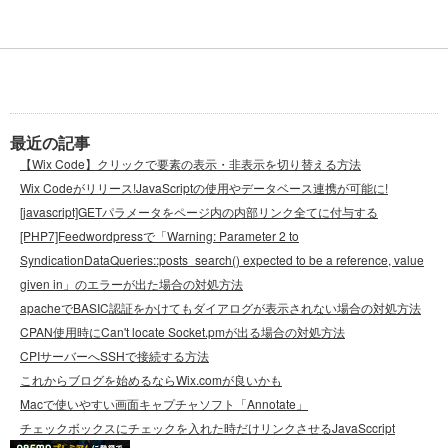
最近の記事
【Wix Code】クリックで要素の表示・非表示を切り替える方法
Wix Codeがリリース!JavaScriptの使用やデータベース連携が可能に!
[javascript]GETパラメータをページ内の内部リンク全てに付与する
[PHP7]Feedwordpressで「Warning: Parameter 2 to
SyndicationDataQueries::posts_search() expected to be a reference, value
given in」のエラーが出た場合の対処方法
apacheでBASIC認証をかけてもダイアログが表示されない場合の対処方法
CPAN使用時にCan't locate Socket.pmが出る場合の対処方法
CPIサーバーへSSHで接続する方法
これからブログを始めるならWix.comが良いかも
Macで使いやすい画面キャプチャソフト「Annotate」
チェックボックスにチェックを入れた時だけリンクさせるJavaSccript