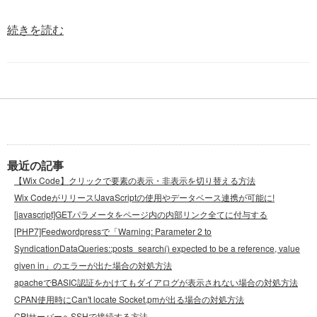
続きを読む
最近の記事
【Wix Code】クリックで要素の表示・非表示を切り替える方法
Wix Codeがリリース!JavaScriptの使用やデータベース連携が可能に!
[javascript]GETパラメータをページ内の内部リンク全てに付与する
[PHP7]Feedwordpressで「Warning: Parameter 2 to
SyndicationDataQueries::posts_search() expected to be a reference, value
given in」のエラーが出た場合の対処方法
apacheでBASIC認証をかけてもダイアログが表示されない場合の対処方法
CPAN使用時にCan't locate Socket.pmが出る場合の対処方法
CPIサーバーへSSHで接続する方法