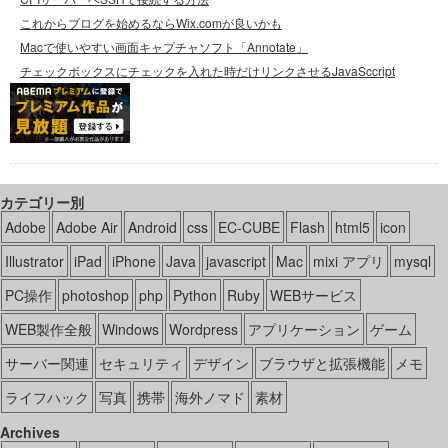
これからブログを始めるならWix.comが良いかも
Macで使いやすい画面キャプチャソフト「Annotate」
チェックボックスにチェックを入れた時だけリンクさせるJavaSccript
カテゴリー別
Adobe
Adobe Air
Android
css
EC-CUBE
Flash
html5
icon
Illustrator
iPad
iPhone
Java
javascript
Mac
mixi アプリ
mysql
PC操作
photoshop
php
Python
Ruby
WEBサービス
WEB製作全般
Windows
Wordpress
アプリケーション
ゲーム
サーバー関連
セキュリティ
デザイン
ブラウザと拡張機能
メモ
ライフハック
写真
携帯
海外ノマド
素材
Archives