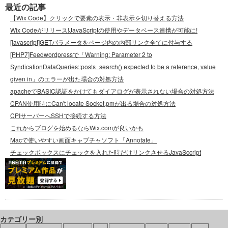
最近の記事
【Wix Code】クリックで要素の表示・非表示を切り替える方法
Wix Codeがリリース!JavaScriptの使用やデータベース連携が可能に!
[javascript]GETパラメータをページ内の内部リンク全てに付与する
[PHP7]Feedwordpressで「Warning: Parameter 2 to
SyndicationDataQueries::posts_search() expected to be a reference, value
given in」のエラーが出た場合の対処方法
apacheでBASIC認証をかけてもダイアログが表示されない場合の対処方法
CPAN使用時にCan't locate Socket.pmが出る場合の対処方法
CPIサーバーへSSHで接続する方法
これからブログを始めるならWix.comが良いかも
Macで使いやすい画面キャプチャソフト「Annotate」
チェックボックスにチェックを入れた時だけリンクさせるJavaSccript
カテゴリー別