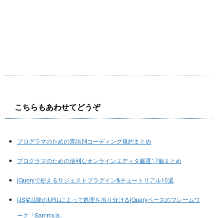
こちらもあわせてどうぞ
プログラマのための言語別コーディング規約まとめ
プログラマのための便利なオンラインエディタ厳選17個まとめ
jQueryで使えるサジェストプラグイン&チュートリアル10選
[JS]#以降のURLによって処理を振り分けるjQueryベースのフレームワ
ーク「Sammy.js」