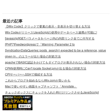
最近の記事
【Wix Code】クリックで要素の表示・非表示を切り替える方法
Wix Codeがリリース!JavaScriptの使用やデータベース連携が可能に!
[javascript]GETパラメータをページ内の内部リンク全てに付与する
[PHP7]Feedwordpressで「Warning: Parameter 2 to
SyndicationDataQueries::posts_search() expected to be a reference, value
given in」のエラーが出た場合の対処方法
apacheでBASIC認証をかけてもダイアログが表示されない場合の対処方法
CPAN使用時にCan't locate Socket.pmが出る場合の対処方法
CPIサーバーへSSHで接続する方法
これからブログを始めるならWix.comが良いかも
Macで使いやすい画面キャプチャソフト「Annotate」
チェックボックスにチェックを入れた時だけリンクさせるJavaSccript