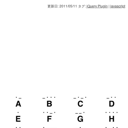
更新日: 2011/05/11
タグ:
jQuery Plugin
|
javascript