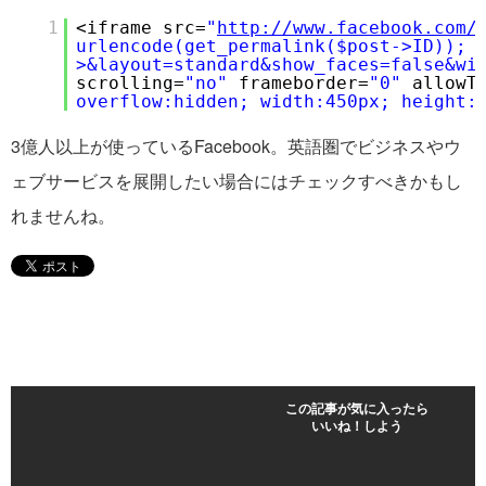
1
<iframe src=
"
http://www.facebook.com/
urlencode(get_permalink($post->ID)); 
>&layout=standard&show_faces=false&wi
scrolling=
"no"
frameborder=
"0"
allowT
overflow:hidden; width:450px; height:
3億人以上が使っているFacebook。英語圏でビジネスやウ
ェブサービスを展開したい場合にはチェックすべきかもし
れませんね。
この記事が気に入ったら
いいね！しよう