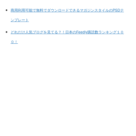
商用利用可能で無料でダウンロードできるマガジンスタイルのPSDテ
ンプレート
どれだけ人気ブログを見てる？！日本のFeedly購読数ランキング１０
０！