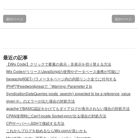
前のページ
次のページ
最近の記事
【Wix Code】クリックで要素の表示・非表示を切り替える方法
Wix Codeがリリース!JavaScriptの使用やデータベース連携が可能に!
[javascript]GETパラメータをページ内の内部リンク全てに付与する
[PHP7]Feedwordpressで「Warning: Parameter 2 to
SyndicationDataQueries::posts_search() expected to be a reference, value
given in」のエラーが出た場合の対処方法
apacheでBASIC認証をかけてもダイアログが表示されない場合の対処方法
CPAN使用時にCan't locate Socket.pmが出る場合の対処方法
CPIサーバーへSSHで接続する方法
これからブログを始めるならWix.comが良いかも
Macで使いやすい画面キャプチャソフト「Annotate」