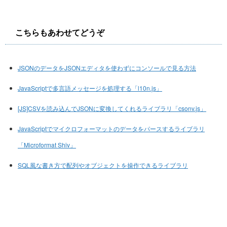
こちらもあわせてどうぞ
JSONのデータをJSONエディタを使わずにコンソールで見る方法
JavaScriptで多言語メッセージを処理する「l10n.js」
[JS]CSVを読み込んでJSONに変換してくれるライブラリ「csonv.js」
JavaScriptでマイクロフォーマットのデータをパースするライブラリ
「Microformat Shiv」
SQL風な書き方で配列やオブジェクトを操作できるライブラリ