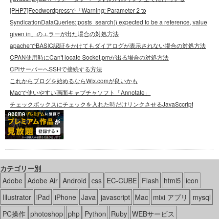
[PHP7]Feedwordpressで「Warning: Parameter 2 to
SyndicationDataQueries::posts_search() expected to be a reference, value
given in」のエラーが出た場合の対処方法
apacheでBASIC認証をかけてもダイアログが表示されない場合の対処方法
CPAN使用時にCan't locate Socket.pmが出る場合の対処方法
CPIサーバーへSSHで接続する方法
これからブログを始めるならWix.comが良いかも
Macで使いやすい画面キャプチャソフト「Annotate」
チェックボックスにチェックを入れた時だけリンクさせるJavaSccript
カテゴリー別
Adobe
Adobe Air
Android
css
EC-CUBE
Flash
html5
icon
Illustrator
iPad
iPhone
Java
javascript
Mac
mixi アプリ
mysql
PC操作
photoshop
php
Python
Ruby
WEBサービス