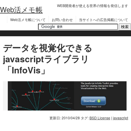
WEB開発者が使える世界の情報を発信します
Web活メモ帳
Web活メモ帳について
お問い合わせ
当サイトへの広告掲載について
データを視覚化できる
javascriptライブラリ
「InfoVis」
更新日: 2010/04/28
タグ:
BSD License
|
javascript