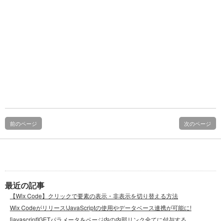
前のページ
次のページ
最近の記事
【Wix Code】クリックで要素の表示・非表示を切り替える方法
Wix Codeがリリース!JavaScriptの使用やデータベース連携が可能に!
[javascript]GETパラメータをページ内の内部リンク全てに付与する