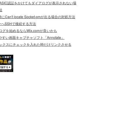
でBASIC認証をかけてもダイアログが表示されない場
法
にCan't locate Socket.pmが出る場合の対処方法
ーへSSHで接続する方法
グを始めるならWix.comが良いかも
やすい画面キャプチャソフト「Annotate」
ックスにチェックを入れた時だけリンクさせる