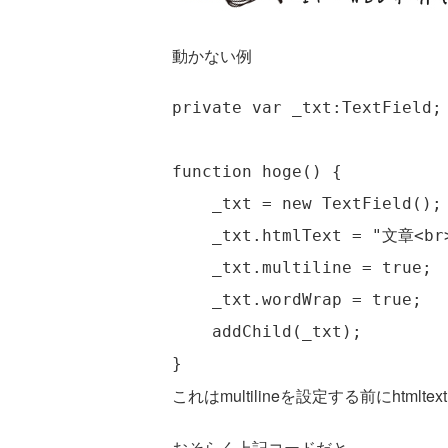
動かない例
private var _txt:TextField;

function hoge() {

    _txt = new TextField();

    _txt.htmlText = "文章<br
    _txt.multiline = true;

    _txt.wordWrap = true;

    addChild(_txt);

これはmultilineを設定する前にhtml
おそらく上記コードだと