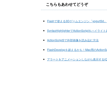
こちらもあわせてどうぞ
Flashで使える3Dゲームエンジン「yogurt3d」
SyntaxHighlighterでActionScriptをハイライ
ActionScript3で外部画像を読み込む方法
FlashDevelopを超えるかも！Mac用のActionScr
アラートをアニメーションしながら表示するjQuer