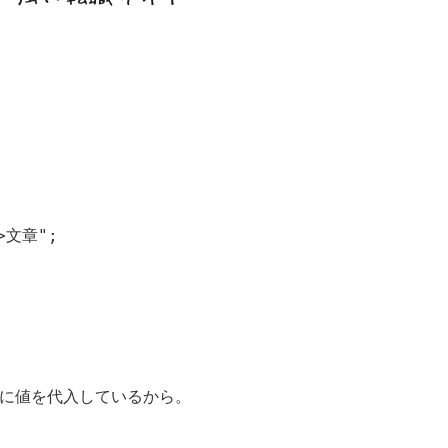
>文章";

textに値を代入しているから。