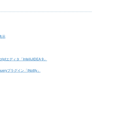
ト表示
iptエディタ「IntelliJIDEA 9」
yプラグイン「jNotify」