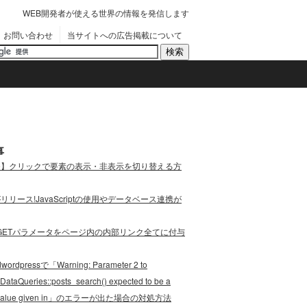
WEB開発者が使える世界の情報を発信します
お問い合わせ
当サイトへの広告掲載について
事
ode】クリックで要素の表示・非表示を切り替える方
eがリリース!JavaScriptの使用やデータベース連携が
cript]GETパラメータをページ内の内部リンク全てに付与
wordpressで「Warning: Parameter 2 to
DataQueries::posts_search() expected to be a
e, value given in」のエラーが出た場合の対処方法