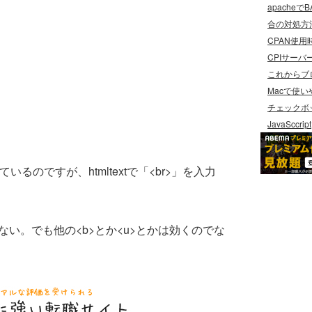
apache
合の対処方
CPAN使用時
CPIサーバ
これからブロ
Macで使い
チェックボ
JavaSccript
しているのですが、htmltextで「<br>」を入力
が効かない。でも他の<b>とか<u>とかは効くのでな