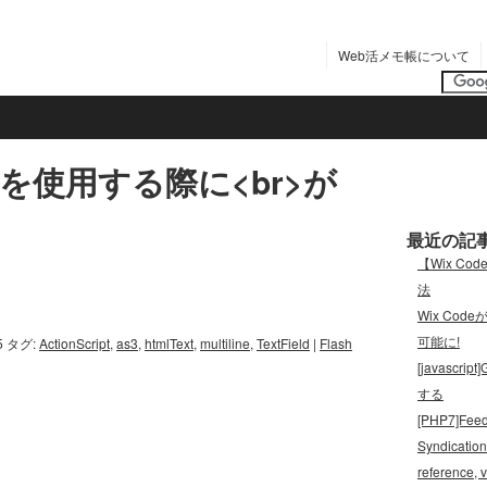
Web活メモ帳について
textを使用する際に<br>が
最近の記
【Wix C
法
Wix Cod
可能に!
5
タグ:
ActionScript
,
as3
,
htmlText
,
multiline
,
TextField
|
Flash
[javas
する
[PHP7]Feed
Syndication
referenc