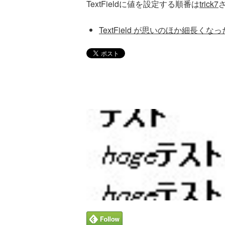
TextFieldに値を設定する順番は
trick7
TextField が思いのほか細長くな